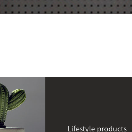
Lifestyle
products