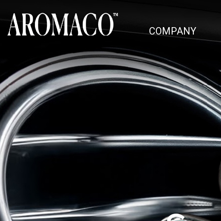
COMPANY