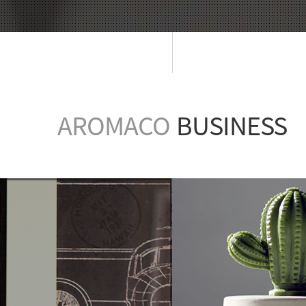
AROMACO
BUSINESS